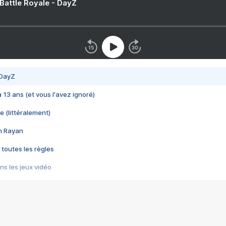
 Battle Royale - DayZ
 DayZ
 a 13 ans (et vous l'avez ignoré)
e (littéralement)
im Rayan
 toutes les règles
s les jeux vidéo
us choquant de Rockstar ? - Le scandale BULLY
e plus moche de Steam
du RÊVE tourne au CAUCHEMAR