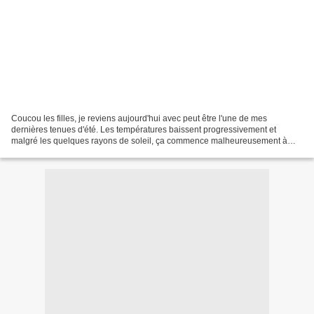
Coucou les filles, je reviens aujourd'hui avec peut être l'une de mes
dernières tenues d'été. Les températures baissent progressivement et
malgré les quelques rayons de soleil, ça commence malheureusement à
sentir l'automne. Une tenue simple mais parfaite...