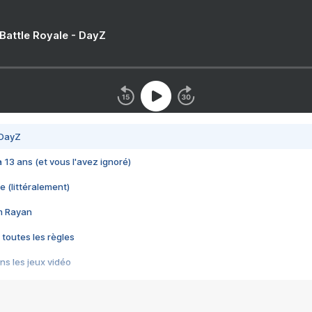
 Battle Royale - DayZ
 DayZ
 a 13 ans (et vous l'avez ignoré)
e (littéralement)
im Rayan
 toutes les règles
s les jeux vidéo
us choquant de Rockstar ? - Le scandale BULLY