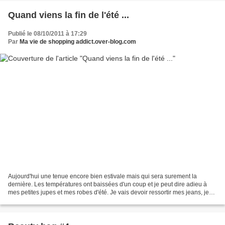
Quand viens la fin de l'été ...
Publié le 08/10/2011 à 17:29
Par
Ma vie de shopping addict.over-blog.com
Aujourd'hui une tenue encore bien estivale mais qui sera surement la
dernière. Les températures ont baissées d'un coup et je peut dire adieu à
mes petites jupes et mes robes d'été. Je vais devoir ressortir mes jeans, je
n'en ai pas enfillé un depuis le...