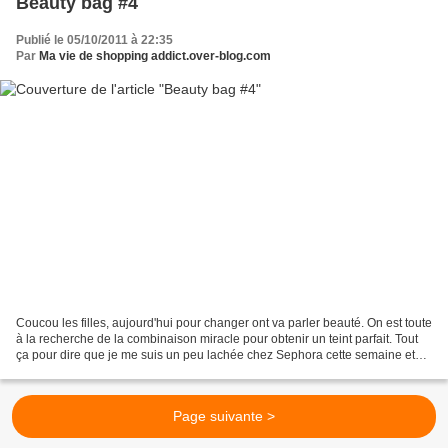
Beauty bag #4
Publié le 05/10/2011 à 22:35
Par
Ma vie de shopping addict.over-blog.com
Coucou les filles, aujourd'hui pour changer ont va parler beauté. On est toute
à la recherche de la combinaison miracle pour obtenir un teint parfait. Tout
ça pour dire que je me suis un peu lachée chez Sephora cette semaine et
aussi à cause de leur bon...
Page suivante >