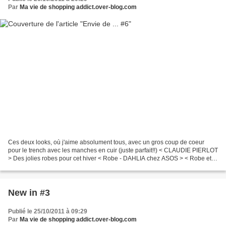
Par
Ma vie de shopping addict.over-blog.com
Ces deux looks, où j'aime absolument tous, avec un gros coup de coeur
pour le trench avec les manches en cuir (juste parfait!!) < CLAUDIE PIERLOT
> Des jolies robes pour cet hiver < Robe - DAHLIA chez ASOS > < Robe et
pochette - TOPSHOP > Du jean associé...
New in #3
Publié le 25/10/2011 à 09:29
Par
Ma vie de shopping addict.over-blog.com