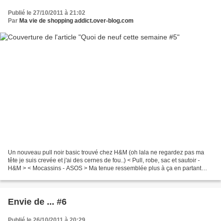
Publié le 27/10/2011 à 21:02
Par
Ma vie de shopping addict.over-blog.com
Un nouveau pull noir basic trouvé chez H&M (oh lala ne regardez pas ma
tête je suis crevée et j'ai des cernes de fou..) < Pull, robe, sac et sautoir -
H&M > < Mocassins - ASOS > Ma tenue ressemblée plus à ça en partant
dans le froid ce matin Un petit...
Envie de ... #6
Publié le 26/10/2011 à 20:29