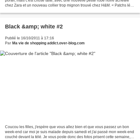
porter, mais c'est chose faite, avec une nouvelle petite robe noire achetée
chez Zara et un nouveau collier trop mignon trouvé chez H&M. < Patchs léo -
SEPHORA > < Sautoir et ceinture...
Black &amp; white #2
Publié le 16/10/2011 à 17:16
Par
Ma vie de shopping addict.over-blog.com
Coucou les filles, j'espère que vous allez bien et que vous passez un bon
week-end car moi je suis malade depuis samedi et j'ai passé mon week-end
couché devant la télé. Je vous poste donc des fotos prisent cette semaine,