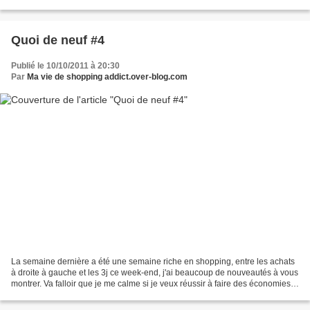
un peu loupées c'est vrai, car...
Quoi de neuf #4
Publié le 10/10/2011 à 20:30
Par
Ma vie de shopping addict.over-blog.com
La semaine dernière a été une semaine riche en shopping, entre les achats
à droite à gauche et les 3j ce week-end, j'ai beaucoup de nouveautés à vous
montrer. Va falloir que je me calme si je veux réussir à faire des économies
avant de partir en vacances...