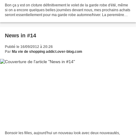
Bon ça y est on cloture définitivement le volet de la garde robe d'été, même
si on a encore quelques belles journées devant nous, mes prochains achats
seront essentiellement pour ma garde robe automne/hiver. La peremière
chose qui me fait envie ceux sont...
News in #14
Publié le 16/09/2012 à 20:26
Par
Ma vie de shopping addict.over-blog.com
Bonsoir les filles, aujourd'hui un nouveau look avec deux nouveautés,