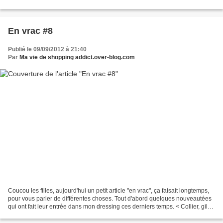
pendant les soldes et qui étaient...
En vrac #8
Publié le 09/09/2012 à 21:40
Par
Ma vie de shopping addict.over-blog.com
Coucou les filles, aujourd'hui un petit article "en vrac", ça faisait longtemps,
pour vous parler de différentes choses. Tout d'abord quelques nouveautées
qui ont fait leur entrée dans mon dressing ces derniers temps. < Collier, gilet
et pull - ZARA >...