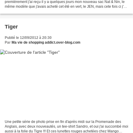
premièrement j'ai reçu il y a quelques jours mon nouveau sac Nat & Nin, le
même modèle que j'avais acheté cet été en vert, le JEN, mais cete fois ci j'ai
préféré le noir, il se mariera...
Tiger
Publié le 12/09/2012 à 20:30
Par
Ma vie de shopping addict.over-blog.com
Une petite série de photo prise en fin d'après midi sur la Promenade des
Anglais, avec deux nouveautés, un tee-shirt Sandro, et oui j'ai succombé moi
aussi à la folie du Tigre !!! Et ces lunettes rouges achetées chez Mango