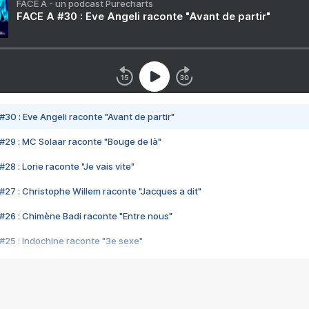
FACE A - un podcast Purecharts
FACE A #30 : Eve Angeli raconte "Avant de partir"
#30 : Eve Angeli raconte "Avant de partir"
#29 : MC Solaar raconte "Bouge de là"
28 : Lorie raconte "Je vais vite"
#27 : Christophe Willem raconte "Jacques a dit"
#26 : Chimène Badi raconte "Entre nous"
#25 : Indochine raconte "3e sexe"
#24 : Zaho raconte "C'est chelou"
#23 : Patrick Bruel raconte "Au café des délices"