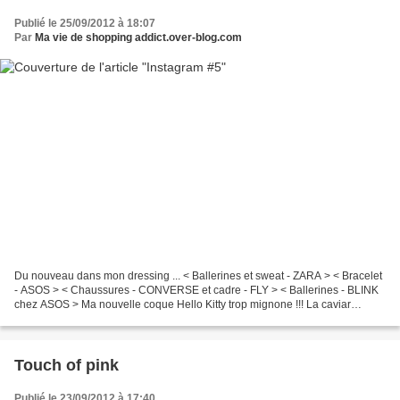
Publié le 25/09/2012 à 18:07
Par
Ma vie de shopping addict.over-blog.com
Du nouveau dans mon dressing ... < Ballerines et sweat - ZARA > < Bracelet
- ASOS > < Chaussures - CONVERSE et cadre - FLY > < Ballerines - BLINK
chez ASOS > Ma nouvelle coque Hello Kitty trop mignone !!! La caviar
manucure de Ciaté (pas encore eu le...
Touch of pink
Publié le 23/09/2012 à 17:40