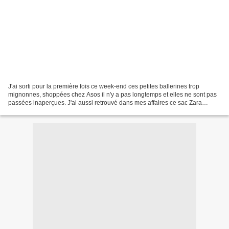
J'ai sorti pour la première fois ce week-end ces petites ballerines trop
mignonnes, shoppées chez Asos il n'y a pas longtemps et elles ne sont pas
passées inaperçues. J'ai aussi retrouvé dans mes affaires ce sac Zara
acheté pendant les soldes il y a deux...