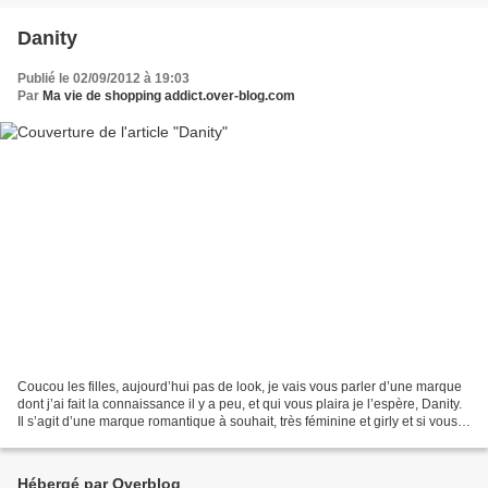
Danity
Publié le 02/09/2012 à 19:03
Par
Ma vie de shopping addict.over-blog.com
Coucou les filles, aujourd’hui pas de look, je vais vous parler d’une marque
dont j’ai fait la connaissance il y a peu, et qui vous plaira je l’espère, Danity.
Il s’agit d’une marque romantique à souhait, très féminine et girly et si vous
aimez la couleur,...
Hébergé par Overblog