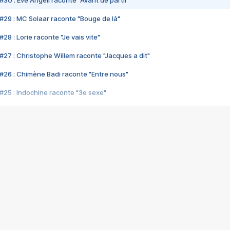
#30 : Eve Angeli raconte "Avant de partir"
#29 : MC Solaar raconte "Bouge de là"
28 : Lorie raconte "Je vais vite"
#27 : Christophe Willem raconte "Jacques a dit"
#26 : Chimène Badi raconte "Entre nous"
#25 : Indochine raconte "3e sexe"
#24 : Zaho raconte "C'est chelou"
#23 : Patrick Bruel raconte "Au café des délices"
#22 : Kyo raconte "Le chemin"
#21 : Nolwenn Leroy raconte "Cassé"
#20 : Patrick Hernandez raconte "Born to be alive"
#19 : Lorie raconte "Près de moi"
#18 : Michael Jones raconte "A nos actes manqués" (avec Jean-Jacque